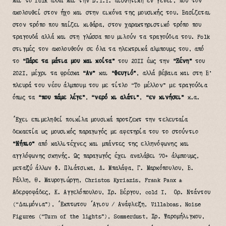
και το folk αλλά και την D.I.Y. αισθητική εν γένει, που τον
ακολουθεί στον ήχο και στην εικόνα της μουσικής του. Βασίζεται
στον τρόπο που παίζει κιθάρα, στον χαρακτηριστικό τρόπο που
τραγουδά αλλά και στη γλώσσα που μιλούν τα τραγούδια του. Folk
στιγμές τον ακολουθούν σε όλα τα ηλεκτρικά αλμπουμς του, από
το
“Πάρε τα μάτια μου και κοίτα”
του 2011 έως την
“Ξένη”
του
2021, μέχρι τα φρέσκα
“Αν”
και
“
Φευγιό”
, αλλά βέβαια και στη Β’
πλευρά του νέου άλμπουμ του με τίτλο “Το μέλλον” με τραγούδια
όπως τα
“που πάμε λέγε”
,
“νερό κι αλάτι”
,
“εν κινήσει”
κ.α.
Έχει επιμεληθεί ποικίλα μουσικά προτζεκτ την τελευταία
δεκαετία ως μουσικός παραγωγός με αφετηρία του το στούντιο
“Νήπιο”
από καλλιτέχνες και μπάντες της ελληνόφωνης και
αγγλόφωνης σκηνής. Ως παραγωγός έχει αναλάβει 70+ άλμπουμς,
μεταξύ άλλων Φ. Πλιάτσικα, Λ. Μπαλάφα, Γ. Μαρκόπουλου, Β.
Ράλλη, Θ. Μαυρογιώργη, Christos Kyriazis, Frank Panx &
Αδερφοφάδες, Κ. Αγγελόπουλου, Χρ. Βέργου, cold I, Ορ. Ντάντου
(“Δαιμόνια”), Έκπτωτου Άγιου / Ανάφλεξη, Villaboas, Noise
Figures (“Turn of the lights”), Sommerdust, Χρ. Ψαρομήλιγκου,