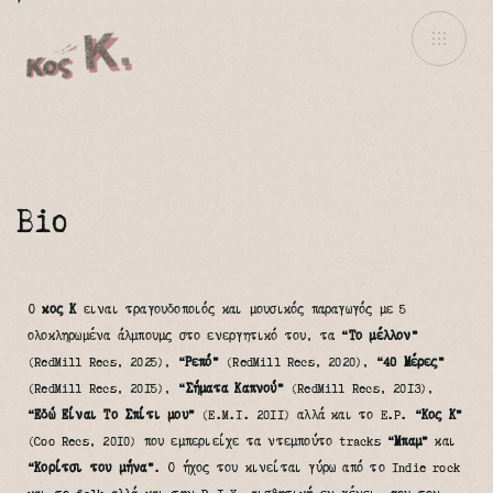
Bio
Ο
κος Κ
ειναι τραγουδοποιός και μουσικός παραγωγός με 5
ολοκληρωμένα άλμπουμς στο ενεργητικό του, τα
“Το μέλλον”
(RedMill Recs, 2025),
“Ρεπό”
(RedMill Recs, 2020),
“40 Μέρες”
(RedMill Recs, 2015),
“Σήματα Καπνού”
(RedMill Recs, 2013),
“Εδώ Είναι Το Σπίτι μου”
(E.M.I. 2011) αλλά και το E.P.
“Κος Κ”
(Coo Recs, 2010) που εμπεριείχε τα ντεμπούτο tracks
“Μπαμ”
και
“Κορίτσι του μήνα”
. Ο ήχος του κινείται γύρω από το Indie rock